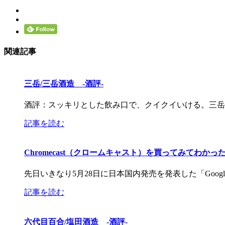
関連記事
三岳/三岳酒造 -酒評-
酒評：スッキリとした飲み口で、クイクイいける。三岳
記事を読む
Chromecast（クロームキャスト）を買ってみてわか
先日いきなり5月28日に日本国内発売を発表した「Google Ch
記事を読む
六代目百合/塩田酒造 -酒評-