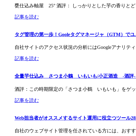
甕仕込み軸屋 25° 酒評： しっかりとした芋の香りと
記事を読む
タグ管理の第一歩！Gooleタグマネージャ（GTM）
自社サイトのアクセス状況の分析にはGoogleアナリ
記事を読む
全量芋仕込み さつま小鶴 いもいも/小正酒造 -酒評
酒評：この時期限定の「さつま小鶴 いもいも」をゲッ
記事を読む
Web担当者がオススメするサイト運用に役立つツール2
自社のウェブサイト管理を任されている方には、おすす