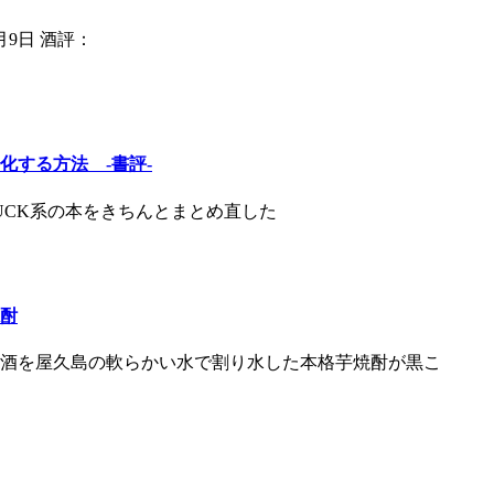
月9日 酒評：
化する方法 -書評-
UCK系の本をきちんとまとめ直した
酎
酒を屋久島の軟らかい水で割り水した本格芋焼酎が黒こ