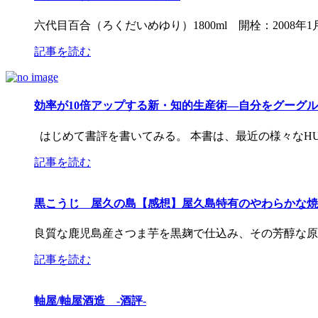
六代目百合（ろくだいめゆり）1800ml 開栓：2008年1
記事を読む
効率が10倍アップする新・知的生産術―自分をグーグル
はじめて書評を書いてみる。 本書は、最近の様々なH
記事を読む
黒こうじ 屋久の島【感想】屋久島特有のやわらかな焼
良質な鹿児島産さつま芋を黒麹で仕込み、その芳醇な原
記事を読む
軸屋/軸屋酒造 -酒評-