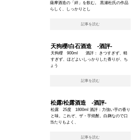
薩摩酒造の「絆」を飲む。 黒瀬杜氏の作品
らしく、しっかりとし
記事を読む
天狗櫻/白石酒造 -酒評-
天狗櫻 900ml 酒評： きつすぎず、軽
すぎず、ほどよいしっかりした香りが、ち
ょう
記事を読む
松露/松露酒造 -酒評-
松露 25度 1800ml 酒評：力強い芋の香り
と味。これぞ、ザ・芋焼酎。白麹なので口
当たりもよく、
記事を読む