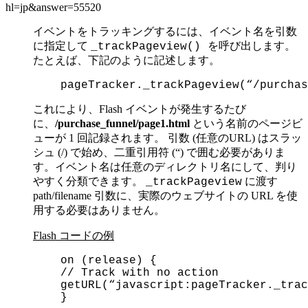
hl=jp&answer=55520
イベントをトラッキングするには、イベント名を引数
に指定して
を呼び出します。
_trackPageview()
たとえば、下記のように記述します。
pageTracker._trackPageview(“/purchas
これにより、Flash イベントが発生するたび
に、
/purchase_funnel/page1.html
という名前のページビ
ューが 1 回記録されます。 引数 (任意のURL) はスラッ
シュ (/) で始め、二重引用符 (“) で囲む必要がありま
す。イベント名は任意のディレクトリ名にして、判り
やすく分類できます。
に渡す
_trackPageview
path/filename 引数に、実際のウェブサイトの URL を使
用する必要はありません。
Flash コードの例
on (release) {
// Track with no action
getURL(“javascript:pageTracker._trac
}