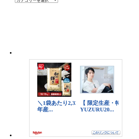
テ
ゴ
リ
ー