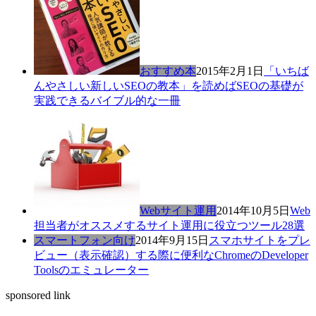
おすすめ本
2015年2月1日
「いちば
んやさしい新しいSEOの教本」を読めばSEOの基礎が
実践できるバイブル的な一冊
Webサイト運用
2014年10月5日
Web
担当者がオススメするサイト運用に役立つツール28選
スマートフォン向け
2014年9月15日
スマホサイトをプレ
ビュー（表示確認）する際に便利なChromeのDeveloper
Toolsのエミュレーター
sponsored link