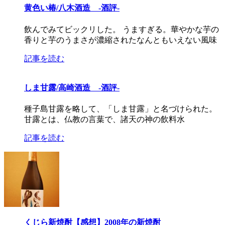
黄色い椿/八木酒造 -酒評-
飲んでみてビックリした。 うますぎる。華やかな芋の
香りと芋のうまさが濃縮されたなんともいえない風味
記事を読む
しま甘露/高崎酒造 -酒評-
種子島甘露を略して、「しま甘露」と名づけられた。
甘露とは、仏教の言葉で、諸天の神の飲料水
記事を読む
くじら新焼酎【感想】2008年の新焼酎