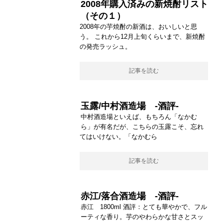
2008年購入済みの新焼酎リスト
（その１）
2008年の芋焼酎の新酒は、おいしいと思
う。 これから12月上旬くらいまで、新焼酎
の発売ラッシュ。
記事を読む
玉露/中村酒造場 -酒評-
中村酒造場といえば、もちろん「なかむ
ら」が有名だが、こちらの玉露こそ、忘れ
てはいけない。「なかむら
記事を読む
赤江/落合酒造場 -酒評-
赤江 1800ml 酒評：とても華やかで、フル
ーティな香り。芋のやわらかな甘さとスッ