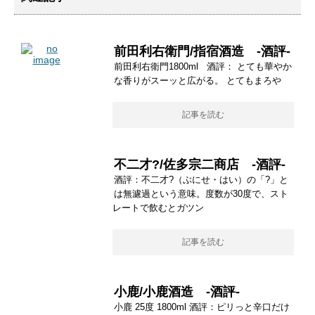
前田利右衛門/指宿酒造 -酒評-
前田利右衛門1800ml 酒評： とても華やか
な香りがスーッと広がる。 とてもまろや
記事を読む
不二才?/佐多宗二商店 -酒評-
酒評：不二才?（ぶにせ・はい）の「?」と
は無濾過という意味。度数が30度で、スト
レートで飲むとガツン
記事を読む
小鹿/小鹿酒造 -酒評-
小鹿 25度 1800ml 酒評：ピリっと辛口だけ