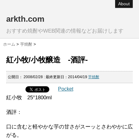
About
arkth.com
おすすめ焼酎やWEB関連の情報などお届けします
ホーム
>
芋焼酎
>
紅小牧/小牧醸造 -酒評-
公開日：
2008/02/28
: 最終更新日：2014/04/19
芋焼酎
Pocket
紅小牧 25°1800ml
酒評：
口に含むと軽やかな芋の甘さがスーッとさわやかに広
がる。