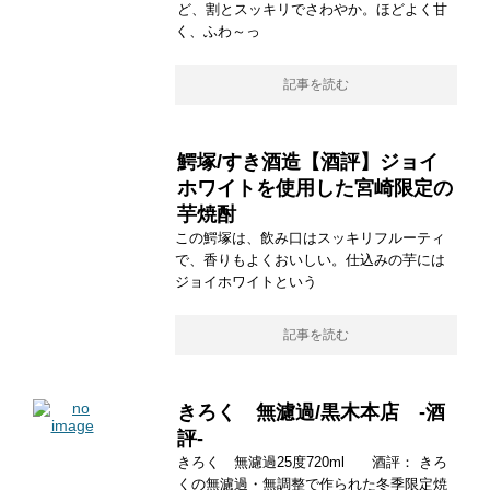
ど、割とスッキリでさわやか。ほどよく甘
く、ふわ～っ
記事を読む
鰐塚/すき酒造【酒評】ジョイ
ホワイトを使用した宮崎限定の
芋焼酎
この鰐塚は、飲み口はスッキリフルーティ
で、香りもよくおいしい。仕込みの芋には
ジョイホワイトという
記事を読む
きろく 無濾過/黒木本店 -酒
評-
きろく 無濾過25度720ml 酒評： きろ
くの無濾過・無調整で作られた冬季限定焼