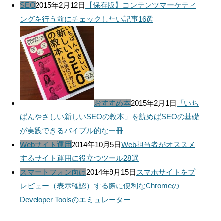
SEO
2015年2月12日
【保存版】コンテンツマーケティ
ングを行う前にチェックしたい記事16選
おすすめ本
2015年2月1日
「いち
ばんやさしい新しいSEOの教本」を読めばSEOの基礎
が実践できるバイブル的な一冊
Webサイト運用
2014年10月5日
Web担当者がオススメ
するサイト運用に役立つツール28選
スマートフォン向け
2014年9月15日
スマホサイトをプ
レビュー（表示確認）する際に便利なChromeの
Developer Toolsのエミュレーター