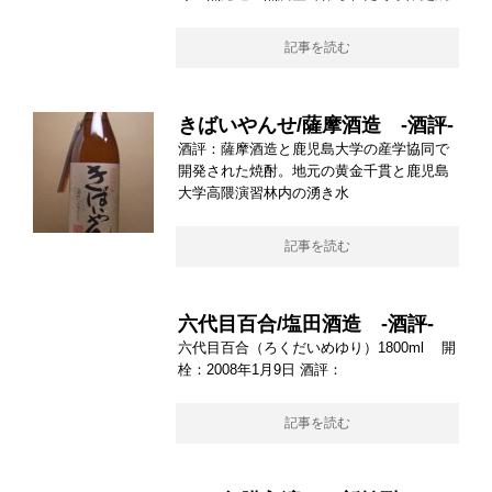
記事を読む
きばいやんせ/薩摩酒造 -酒評-
酒評：薩摩酒造と鹿児島大学の産学協同で
開発された焼酎。地元の黄金千貫と鹿児島
大学高隈演習林内の湧き水
記事を読む
六代目百合/塩田酒造 -酒評-
六代目百合（ろくだいめゆり）1800ml 開
栓：2008年1月9日 酒評：
記事を読む