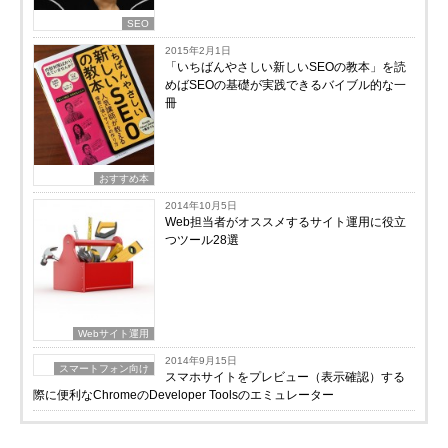
SEO
2015年2月1日
「いちばんやさしい新しいSEOの教本」を読
めばSEOの基礎が実践できるバイブル的な一
冊
おすすめ本
2014年10月5日
Web担当者がオススメするサイト運用に役立
つツール28選
Webサイト運用
2014年9月15日
スマートフォン向け
スマホサイトをプレビュー（表示確認）する
際に便利なChromeのDeveloper Toolsのエミュレーター