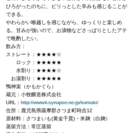
ひろがったのちに、ピリっとした辛みも感じることが
できる。
やわらかい喉越しを感じながら、ゆっくりと楽しめ
る。甘みが強いので、お漬物などさっぱりとしたアテ
で晩酌したい。
飲み方：
ストレート：★★★★☆
ロック：★★★★★
水割り：★★★★☆
お湯割り：★★★★★
鴨神楽（かもかぐら）
蔵元：小牧醸造株式会社
URL：
http://www4.synapse.ne.jp/komaki/
住所：鹿児島県薩摩郡さつま町時吉12
原材料：さつまいも(黄金千貫)・米麹（白麹）
蒸留方法：常圧蒸留