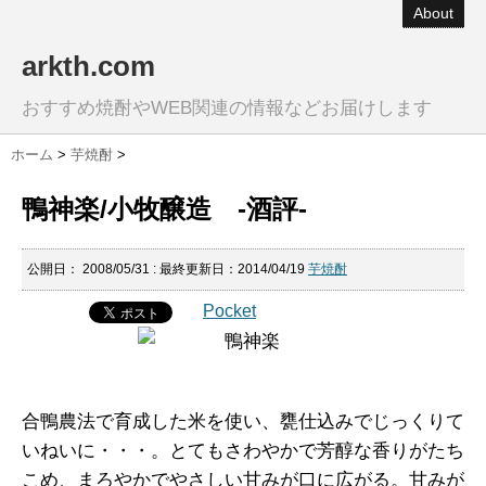
About
arkth.com
おすすめ焼酎やWEB関連の情報などお届けします
ホーム
>
芋焼酎
>
鴨神楽/小牧醸造 -酒評-
公開日：
2008/05/31
: 最終更新日：2014/04/19
芋焼酎
Pocket
合鴨農法で育成した米を使い、甕仕込みでじっくりて
いねいに・・・。とてもさわやかで芳醇な香りがたち
こめ、まろやかでやさしい甘みが口に広がる。甘みが